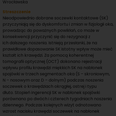
Wrocławska
Streszczenie
Nieodpowiednio dobrane soczewki kontaktowe (SK)
przyczyniają się do dyskomfortu i zmian w fizjologii oka,
prowadząc do poważnych powikłań, co może w
konsekwencji przyczynić się do rezygnacji z
ich dalszego noszenia. Istnieją przesłanki, że na
prawidłowe dopasowanie SK istotny wpływ może mieć
kształt ich krawędzi. Za pomocą koherentnej
tomografii optycznej (OCT) dokonano rejestracji
wpływu profilu krawędzi miękkich SK na nabłonek
spojówki w trzech segmentach oka (S – skroniowym,
N – nosowym oraz D – dolnym) podczas noszenia
soczewek o krawędziach okrągłej, ostrej i typu
dłuto. Stopień ingerencji SK w nabłonek spojówki
porównano po dwóch i czterech tygodniach noszenia
dziennego. Podczas kolejnych wizyt odnotowano
wzrost nacisku krawędzi soczewek na nabłonek