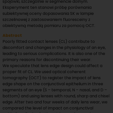
spojówki, szczególnie w segmencie dolnym.
Eksperyment ten stanowi próbę porównania
subiektywnej oceny dopasowania SK w lampie
szczelinowej z zastosowaniem fluoresceiny z
obiektywną metodą pomiaru za pomocą OCT.
Abstract
Poorly fitted contact lenses (CL) contribute to
discomfort and changes in the physiology of an eye,
leading to serious complications. It is also one of the
primary reasons for discontinuing their wear.
We speculate that lens edge design could affect a
proper fit of CL. We used optical coherent
tomography (OCT) to register the impact of lens
edge shape on the conjunctival epithelium in three
segments of an eye (S – temporal, N – nasal, and D –
bottom) and using lenses with round, sharp and chisel
edge. After two and four weeks of daily lens wear, we
compared the level of impact on conjunctival